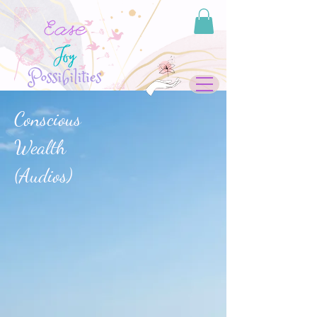
Conscious
Wealth
(Audios)